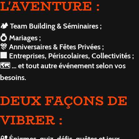
L'AVENTURE :
🏕️
Team Building & Séminaires ;
💍 Mariages ;
🎊 Anniversaires & Fêtes Privées ;
🏢 Entreprises, Périscolaires, Collectivités ;
🗺️ … et tout autre événement selon vos
besoins.
DEUX
FAÇONS
DE
VIBRER :
🔐 Énigmes, quiz, défis, quêtes et jeux